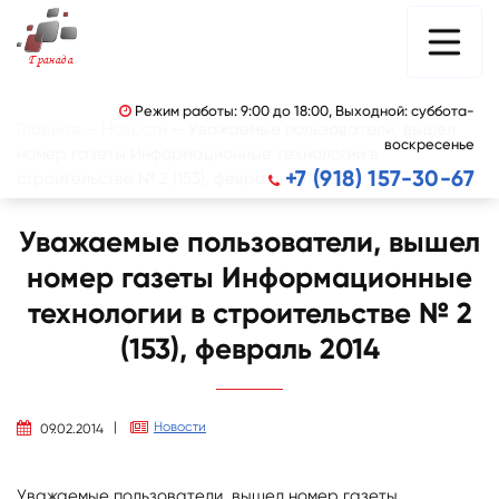
Гранада
Режим работы: 9:00 до 18:00, Выходной: суббота-

Главная
—
Новости
—
Уважаемые пользователи, вышел
воскресенье
номер газеты Информационные технологии в
+7 (918) 157-30-67
строительстве № 2 (153), февраль 2014

Уважаемые пользователи, вышел
номер газеты Информационные
технологии в строительстве № 2
(153), февраль 2014
|
Новости


09.02.2014
Уважаемые пользователи, вышел номер газеты