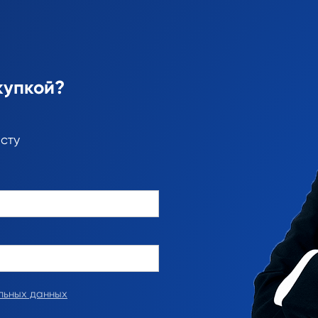
купкой?
сту
льных данных