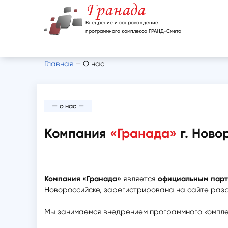
Гранада
Внедрение и сопровождение
программного комплекса ГРАНД-Смета
Главная
—
О нас
—
—
о нас
Компания
«Гранада»
г. Ново
Компания «Гранада»
является
официальным пар
Новороссийске, зарегистрирована на сайте раз
Мы занимаемся внедрением программного компл